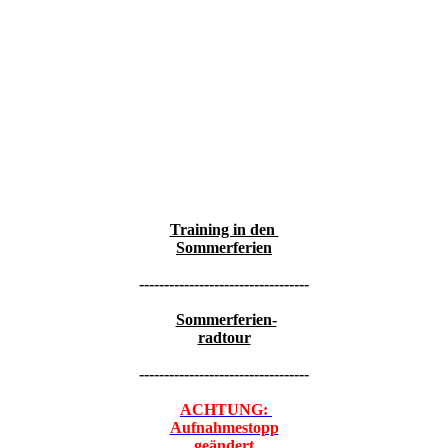
Training in den
Sommerferien
----------------------------------
Sommerferien-
radtour
----------------------------------
ACHTUNG:
Aufnahmestopp
geändert