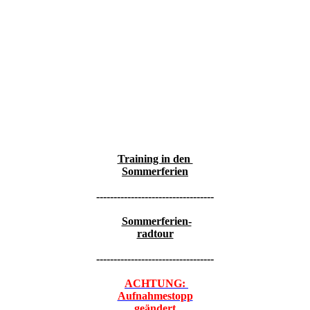
Training in den
Sommerferien
----------------------------------
Sommerferien-
radtour
----------------------------------
ACHTUNG:
Aufnahmestopp
geändert